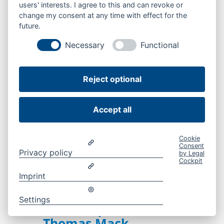
Ort.
users' interests. I agree to this and can revoke or
change my consent at any time with effect for the
future.
Wir sind auch während der zwei Wochen bis
zur Stichwahl am 22. März in Neuburg
Necessary
Functional
unterwegs. An Haustüren, bei
Veranstaltungen und natürlich am
Reject optional
Wochenmarkt. Wir freuen uns, mit Ihnen ins
Gespräch zu kommen.
Accept all
Cookie
Consent
Privacy policy
by Legal

Freitag, 13.03.2026
Cockpit
After-Work-Party mit
Imprint
Matthias Enghuber, Dr.
Reinhard Brandl, Horst
Settings
Seehofer, Alfred Grob und
Thomas Mack