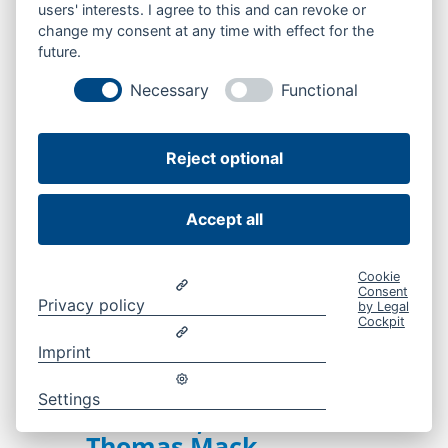
Ort.
users' interests. I agree to this and can revoke or
change my consent at any time with effect for the
future.
Wir sind auch während der zwei Wochen bis
zur Stichwahl am 22. März in Neuburg
Necessary
Functional
unterwegs. An Haustüren, bei
Veranstaltungen und natürlich am
Reject optional
Wochenmarkt. Wir freuen uns, mit Ihnen ins
Gespräch zu kommen.
Accept all
Cookie
Consent
Privacy policy
by Legal

Freitag, 13.03.2026
Cockpit
After-Work-Party mit
Imprint
Matthias Enghuber, Dr.
Reinhard Brandl, Horst
Settings
Seehofer, Alfred Grob und
Thomas Mack